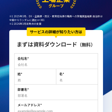
※1 2025年3月、DX・企画課・防災・教育担当課の職員への架電調査結果 自治体は
全国からランダムに選出 n=381
※2 2026年3月末時点の支援
サービスの詳細が知りたい方は
まずは資料ダウンロード
（無料）
会社名
*
姓
*
名
*
部署名
*
メールアドレス
*